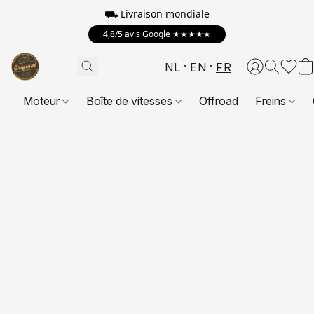
⛟
Livraison mondiale
4,8/5 avis Google ★★★★★
NL
EN
FR
Moteur
Boîte de vitesses
Offroad
Freins