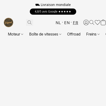
⛟
Livraison mondiale
4,8/5 avis Google ★★★★★
NL
EN
FR
Moteur
Boîte de vitesses
Offroad
Freins