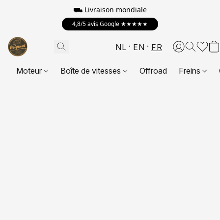
⛟
Livraison mondiale
4,8/5 avis Google ★★★★★
NL
EN
FR
Moteur
Boîte de vitesses
Offroad
Freins