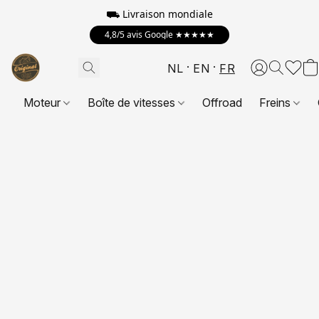
⛟
Livraison mondiale
4,8/5 avis Google ★★★★★
NL
EN
FR
Moteur
Boîte de vitesses
Offroad
Freins