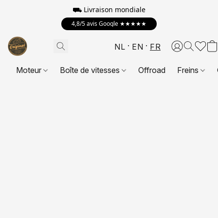
⛟
Livraison mondiale
4,8/5 avis Google ★★★★★
NL
EN
FR
Moteur
Boîte de vitesses
Offroad
Freins