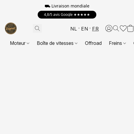
⛟
Livraison mondiale
4,8/5 avis Google ★★★★★
NL
EN
FR
Moteur
Boîte de vitesses
Offroad
Freins