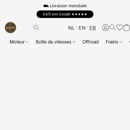
⛟
Livraison mondiale
4,8/5 avis Google ★★★★★
NL
EN
FR
Moteur
Boîte de vitesses
Offroad
Freins