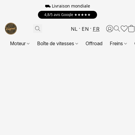
⛟
Livraison mondiale
4,8/5 avis Google ★★★★★
NL
EN
FR
Moteur
Boîte de vitesses
Offroad
Freins