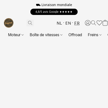
⛟
Livraison mondiale
4,8/5 avis Google ★★★★★
NL
EN
FR
Moteur
Boîte de vitesses
Offroad
Freins