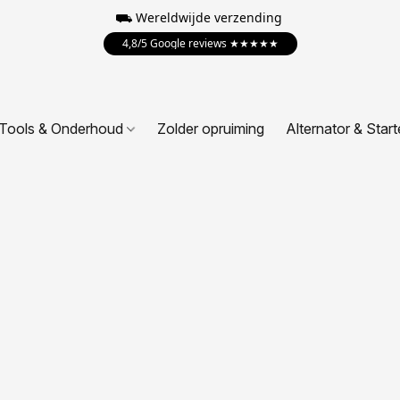
⛟ Wereldwijde verzending
4,8/5 Google reviews ★★★★★
Tools & Onderhoud
Zolder opruiming
Alternator & Start