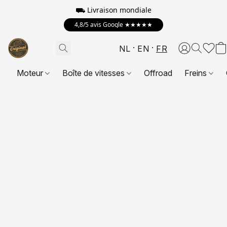
⛟
Livraison mondiale
4,8/5 avis Google ★★★★★
NL
EN
FR
Moteur
Boîte de vitesses
Offroad
Freins