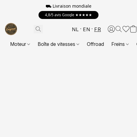
⛟
Livraison mondiale
4,8/5 avis Google ★★★★★
NL
EN
FR
Moteur
Boîte de vitesses
Offroad
Freins