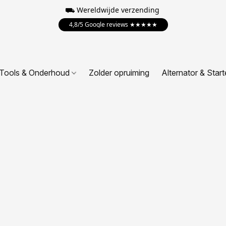
⛟ Wereldwijde verzending
4,8/5 Google reviews ★★★★★
Tools & Onderhoud
Zolder opruiming
Alternator & Start