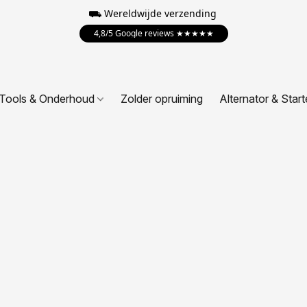
⛟ Wereldwijde verzending
4,8/5 Google reviews ★★★★★
Tools & Onderhoud
Zolder opruiming
Alternator & Start