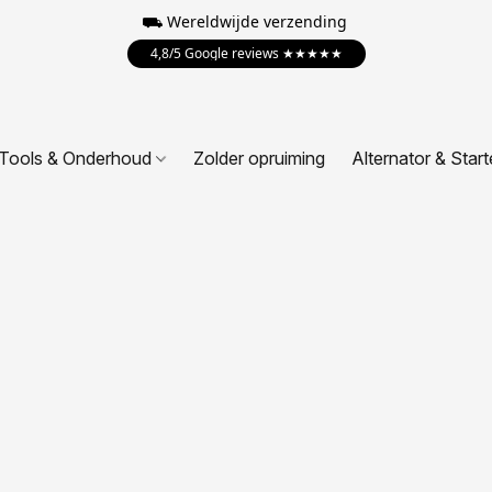
⛟ Wereldwijde verzending
4,8/5 Google reviews ★★★★★
Tools & Onderhoud
Zolder opruiming
Alternator & Start