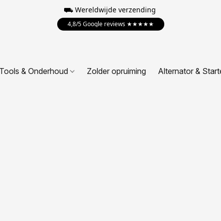
⛟ Wereldwijde verzending
4,8/5 Google reviews ★★★★★
Tools & Onderhoud
Zolder opruiming
Alternator & Start